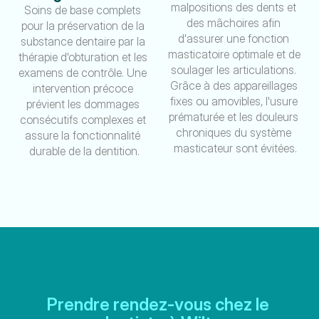
malpositions des dents et 
Soins de base complets 
des mâchoires afin 
pour la préservation de la 
d'assurer une fonction 
substance dentaire par la 
masticatoire optimale et de 
thérapie d'obturation et les 
soulager les articulations. 
examens de contrôle. Une 
Grâce à des appareillages 
intervention précoce 
fixes ou amovibles, l'usure 
prévient les dommages 
prématurée et les douleurs 
consécutifs complexes et 
chroniques du système 
assure la fonctionnalité 
masticateur sont évitées.
durable de la dentition.
Prendre rendez-vous chez le 